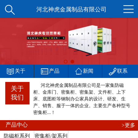


网站首页
河北神虎金属制品有限公司
公司简介
产品中心
新闻中心




客户案例
关于
产品
新闻
联系
河北神虎金属制品有限公司是一家集防磁
厂区一角
关于
柜、金库门、密集柜、密集架、文件柜、上下
我们
床、底图柜等钢制办公家具的设计、研发、生
在线留言
产、销售、服于一体的企业。主要生产各种型号
密集柜...！
联系我们
产品中心
>更多
防磁柜系列
密集柜/架系列