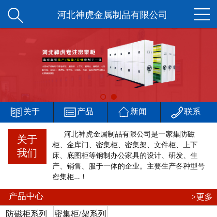


网站首页
河北神虎金属制品有限公司
公司简介
产品中心
新闻中心




客户案例
关于
产品
新闻
联系
河北神虎金属制品有限公司是一家集防磁
厂区一角
关于
柜、金库门、密集柜、密集架、文件柜、上下
我们
床、底图柜等钢制办公家具的设计、研发、生
在线留言
产、销售、服于一体的企业。主要生产各种型号
密集柜...！
联系我们
产品中心
>更多
防磁柜系列
密集柜/架系列