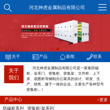


网站首页
河北神虎金属制品有限公司
公司简介
产品中心
新闻中心




客户案例
关于
产品
新闻
联系
河北神虎金属制品有限公司是一家集防磁
厂区一角
关于
柜、金库门、密集柜、密集架、文件柜、上下
我们
床、底图柜等钢制办公家具的设计、研发、生
在线留言
产、销售、服于一体的企业。主要生产各种型号
密集柜...！
联系我们
产品中心
>更多
防磁柜系列
密集柜/架系列