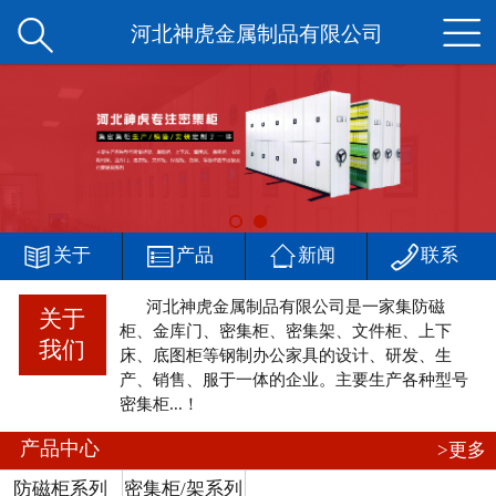


网站首页
河北神虎金属制品有限公司
公司简介
产品中心
新闻中心




客户案例
关于
产品
新闻
联系
河北神虎金属制品有限公司是一家集防磁
厂区一角
关于
柜、金库门、密集柜、密集架、文件柜、上下
我们
床、底图柜等钢制办公家具的设计、研发、生
在线留言
产、销售、服于一体的企业。主要生产各种型号
密集柜...！
联系我们
产品中心
>更多
防磁柜系列
密集柜/架系列