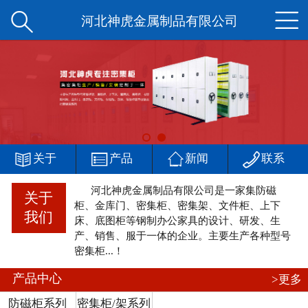


网站首页
河北神虎金属制品有限公司
公司简介
产品中心
新闻中心




客户案例
关于
产品
新闻
联系
河北神虎金属制品有限公司是一家集防磁
厂区一角
关于
柜、金库门、密集柜、密集架、文件柜、上下
我们
床、底图柜等钢制办公家具的设计、研发、生
在线留言
产、销售、服于一体的企业。主要生产各种型号
密集柜...！
联系我们
产品中心
>更多
防磁柜系列
密集柜/架系列